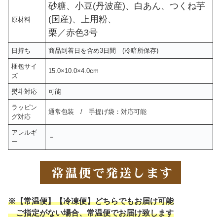
砂糖、小豆(丹波産)、白あん、つくね芋
(国産)、上用粉、
原材料
栗／赤色3号
日持ち
商品到着日を含め3日間 (冷暗所保存)
梱包サイ
15.0×10.0×4.0cm
ズ
熨斗対応
可能
ラッピン
通常包装 / 手提げ袋：対応可能
グ対応
アレルギ
－
ー
※【常温便】【冷凍便】どちらでもお届け可能
ご指定がない場合、常温便でお届け
致します