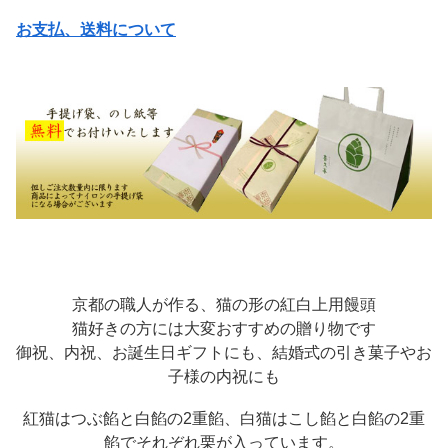
お支払、送料について
京都の職人が作る、猫の形の紅白上用饅頭
猫好きの方には大変おすすめの贈り物です
御祝、内祝、お誕生日ギフトにも、結婚式の引き菓子やお
子様の内祝にも
紅猫はつぶ餡と白餡の2重餡、白猫はこし餡と白餡の2重
餡でそれぞれ栗が入っています。