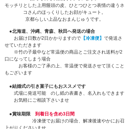
モッチリとした上用饅頭の皮、ひとつひとつ表情の違うネ
コさんのほっくりしたお顔がキュート。
京都らしい上品なおまんじゅうです。
●
北海道、沖縄、青森、秋田へ発送の場合
お届け日数が2日かかりますので
【冷凍便】
で発送さ
せていただきます
※竹の子最中など常温便の商品とご注文され送料が2
口になってしまう場合
お客様のご了承の上、常温便で発送させて頂くこと
もございます
●
結婚式の引き菓子にもおススメです
式場に発送可能 のし紙の表書き、名入れもできます
お気軽にご相談下さいませ
●
賞味期限
到着日を含め3日間
冷凍便でお届けの場合、解凍後速やかにお召
上がりくださいませ