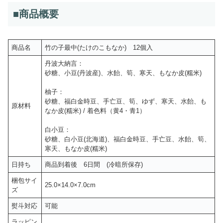
■
商品概要
商品名
竹の子最中(たけのこもなか) 12個入
丹波大納言：
砂糖、小豆(丹波産)、水飴、筍、寒天、もなか皮(糯米)
柚子：
砂糖、福白金時豆、手亡豆、筍、ゆず、寒天、水飴、も
原材料
なか皮(糯米) / 着色料（黄4・青1）
白小豆：
砂糖、白小豆(北海道)、福白金時豆、手亡豆、水飴、筍、
寒天、もなか皮(糯米)
日持ち
商品到着後 6日間 (冷暗所保存)
梱包サイ
25.0×14.0×7.0cm
ズ
熨斗対応
可能
ラッピン