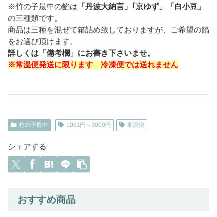
※竹の子最中の餡は
「丹波大納言」｢京ゆず」「白小豆」
の三種類です。
商品は三種を混ぜて箱詰め致しておりますが、ご希望の餡
をお選び頂けます。
詳しくは「備考欄」にお書き下さいませ。
※
常温便発送に限ります
冷凍便では送れません
竹の子最中
1001円～3000円
常温便
シェアする
おすすめ商品