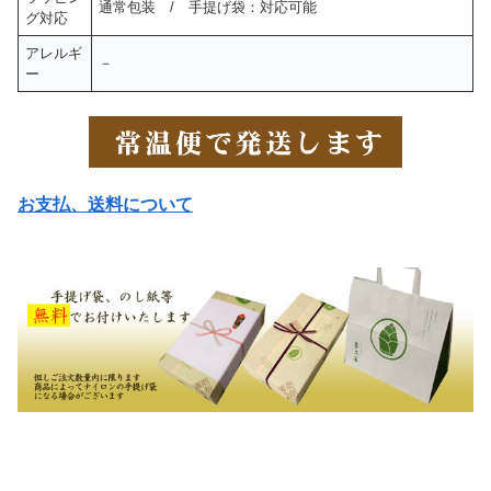
通常包装 / 手提げ袋：対応可能
グ対応
アレルギ
－
ー
お支払、送料について